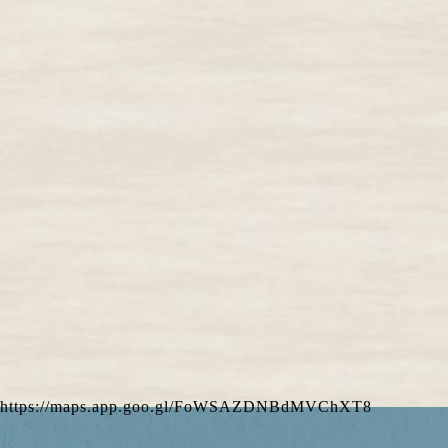
https://maps.app.goo.gl/FoWSAZDNBdMVChXT8