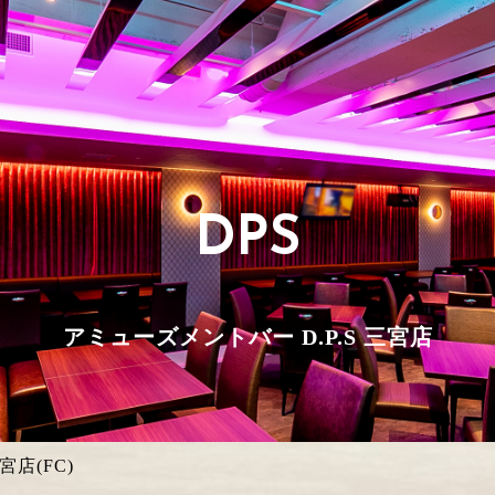
DPS
アミューズメントバー D.P.S 三宮店
宮店(FC)