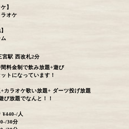
オケ】
カラオケ
他】
ーム
三宮駅 西改札2分
の時間料金制で飲み放題+遊び
セットになっています！
+カラオケ歌い放題+ ダーツ投げ放題
ム遊び放題でなんと！！
¥440-/人
0-/30分