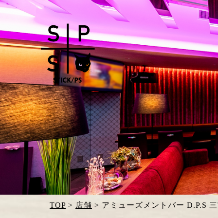
TOP
>
店舗
>
アミューズメントバー D.P.S 三