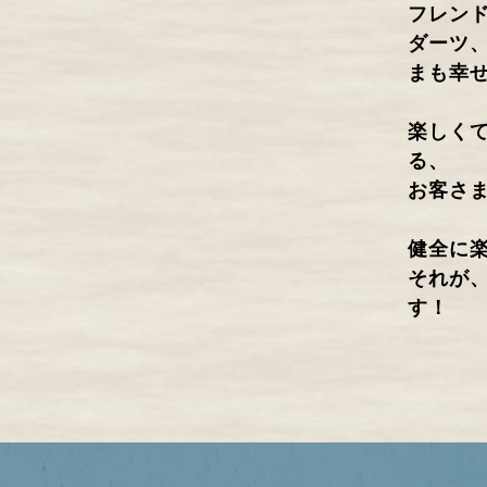
フレン
ダーツ
まも幸
楽しく
る、
お客さ
健全に
それが、
す！