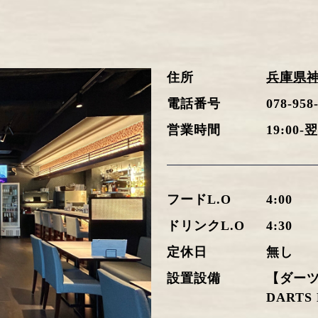
住所
兵庫県神
電話番号
078-958
営業時間
19:00-翌
フードL.O
4:00
ドリンクL.O
4:30
定休日
無し
設置設備
【ダー
DARTS 