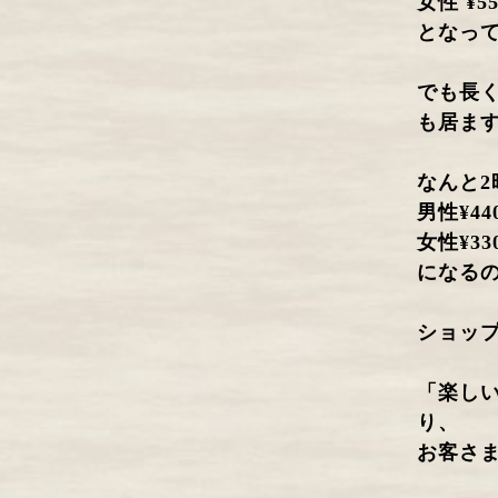
女性 ¥55
となっ
でも長
も居ま
なんと2
男性¥440
女性¥330
になる
ショッ
「楽し
り、
お客さ