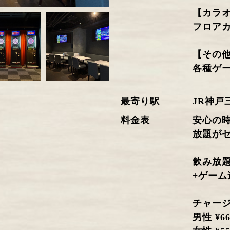
【カラ
フロア
【その
各種ゲ
最寄り駅
JR神戸
料金表
安心
放題が
飲み放題
+ゲー
チャージ 
男性 ¥66