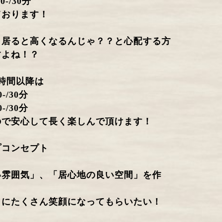
0-/30分
ております！
く居ると高くなるんじゃ？？と心配する方
すよね！？
時間以降は
-/30分
-/30分
ので安心して長く楽しんで頂けます！
プコンセプト
い雰囲気」、「居心地の良い空間」を作
まにたくさん笑顔になってもらいたい！