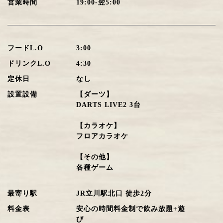
営業時間
19:00-翌5:00
フードL.O
3:00
ドリンクL.O
4:30
定休日
なし
設置設備
【ダーツ】
DARTS LIVE2 3台
【カラオケ】
フロアカラオケ
【その他】
各種ゲーム
最寄り駅
JR立川駅北口 徒歩2分
料金表
安心の時間料金制で飲み放題+遊
び