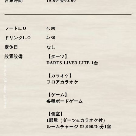
営業時間
19:00-翌05:00
フードL.O
4:00
ドリンクL.O
4:30
定休日
なし
設置設備
【ダーツ】
© stick ps All Rights Reserved.
DARTS LIVE3 LITE 1台
【カラオケ】
フロアカラオケ
【ゲーム】
各種ボードゲーム
【個室】
1部屋（ダーツ&カラオケ付）
ルームチャージ ¥2,000/30分1室